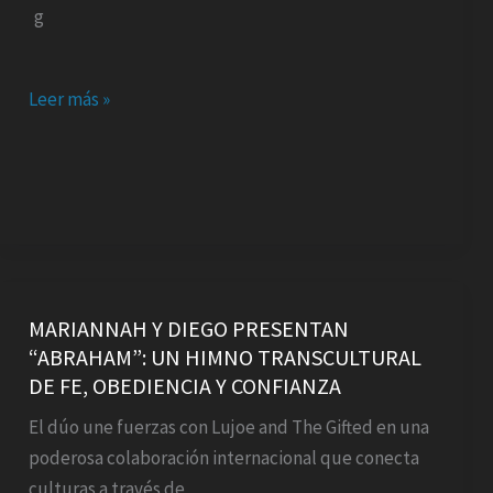
Leer más »
MARIANNAH
Y
MARIANNAH Y DIEGO PRESENTAN
“ABRAHAM”: UN HIMNO TRANSCULTURAL
DIEGO
DE FE, OBEDIENCIA Y CONFIANZA
PRESENTAN
“ABRAHAM”:
El dúo une fuerzas con Lujoe and The Gifted en una
UN
poderosa colaboración internacional que conecta
HIMNO
culturas a través de