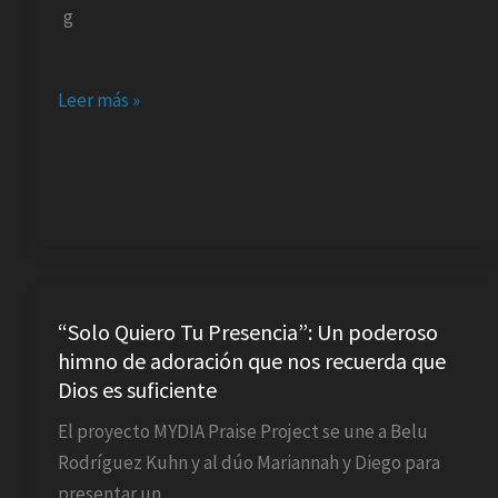
Leer más »
“Solo
Quiero
“Solo Quiero Tu Presencia”: Un poderoso
himno de adoración que nos recuerda que
Tu
Dios es suficiente
Presencia”:
Un
El proyecto MYDIA Praise Project se une a Belu
poderoso
Rodríguez Kuhn y al dúo Mariannah y Diego para
himno
presentar un