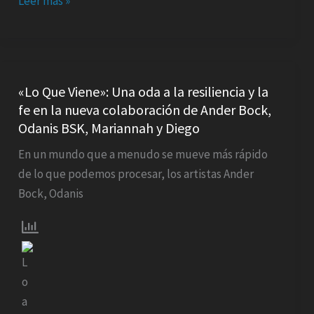
Leer más »
«Lo
Que
«Lo Que Viene»: Una oda a la resiliencia y la
fe en la nueva colaboración de Ander Bock,
Viene»:
Odanis BSK, Mariannah y Diego
Una
oda
En un mundo que a menudo se mueve más rápido
a
de lo que podemos procesar, los artistas Ander
la
Bock, Odanis
resiliencia
y
la
fe
en
la