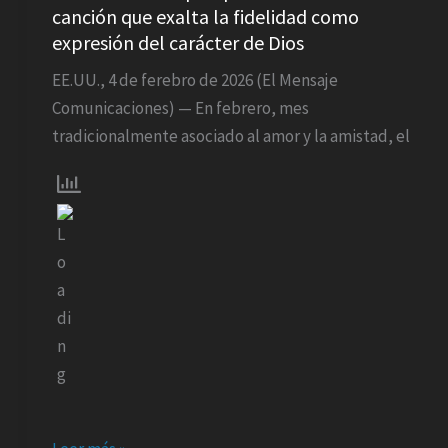
canción que exalta la fidelidad como
presenta
expresión del carácter de Dios
“Fiel”:
una
EE.UU., 4 de ferebro de 2026 (El Mensaje
canción
Comunicaciones) — En febrero, mes
que
tradicionalmente asociado al amor y la amistad, el
exalta
la
fidelidad
como
expresión
del
carácter
de
Dios