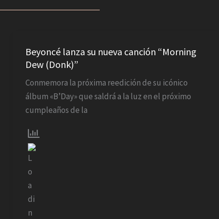
Beyoncé
lanza
Beyoncé lanza su nueva canción “Morning
Dew (Donk)”
su
nueva
Conmemora la próxima reedición de su icónico
canción
álbum «B’Day» que saldrá a la luz en el próximo
“Morning
cumpleaños de la
Dew
(Donk)”