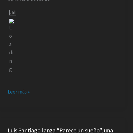
TRANSCULTURAL
DE
FE,
OBEDIENCIA
Y
CONFIANZA
Leer más »
Luis
Santiago
Luis Santiago lanza “Parece un sueño”, una