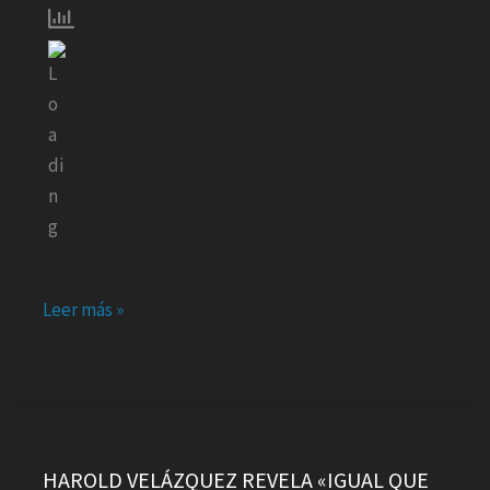
TOUR»
Leer más »
HAROLD
VELÁZQUEZ
HAROLD VELÁZQUEZ REVELA «IGUAL QUE