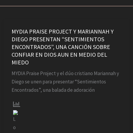
MYDIA
PRAISE
MYDIA PRAISE PROJECT Y MARIANNAH Y
DIEGO PRESENTAN “SENTIMIENTOS
PROJECT
ENCONTRADOS”, UNA CANCIÓN SOBRE
Y
CONFIAR EN DIOS AUN EN MEDIO DEL
MARIANNAH
MIEDO
Y
DIEGO
MYDIA Praise Project y el dúo cristiano Mariannah y
PRESENTAN
Diego se unen para presentar “Sentimientos
“SENTIMIENTOS
Encontrados”, una balada de adoración
ENCONTRADOS”,
UNA
CANCIÓN
SOBRE
CONFIAR