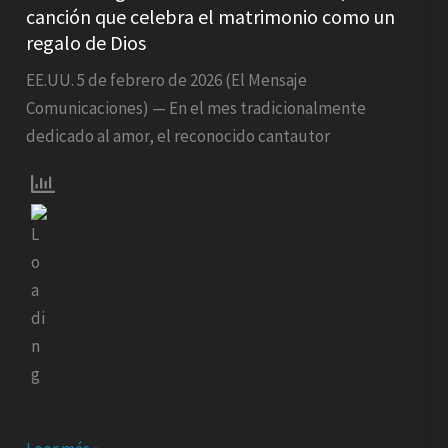
canción que celebra el matrimonio como un
lanza
regalo de Dios
“Parece
un
EE.UU. 5 de febrero de 2026 (El Mensaje
sueño”,
Comunicaciones) — En el mes tradicionalmente
una
dedicado al amor, el reconocido cantautor
canción
que
celebra
el
matrimonio
como
un
regalo
de
Dios