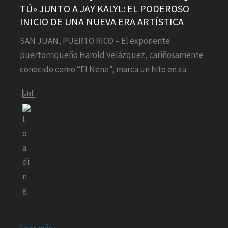
TÚ» JUNTO A JAY KALYL: EL PODEROSO
REVELA
INICIO DE UNA NUEVA ERA ARTÍSTICA
«IGUAL
QUE
SAN JUAN, PUERTO RICO – El exponente
TÚ»
puertorriqueño Harold Velázquez, cariñosamente
JUNTO
conocido como “El Nene”, marca un hito en su
A
JAY
KALYL:
EL
PODEROSO
INICIO
DE
UNA
NUEVA
ERA
ARTÍSTICA