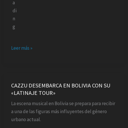
EN
DIOS
AUN
EN
MEDIO
DEL
Leer más »
MIEDO
CAZZU
DESEMBARCA
CAZZU DESEMBARCA EN BOLIVIA CON SU
«LATINAJE TOUR»
EN
BOLIVIA
La escena musical en Bolivia se prepara para recibir
CON
a una de las figuras más influyentes del género
SU
urbano actual.
«LATINAJE