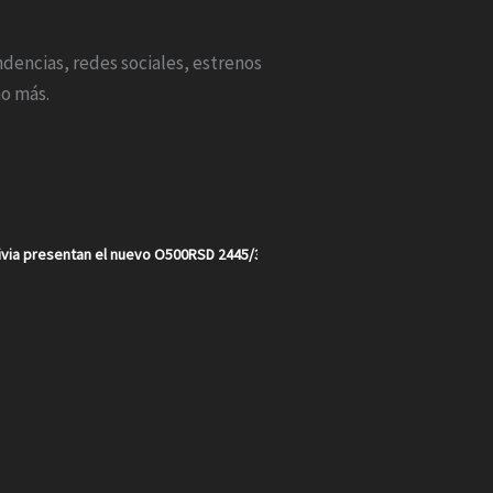
endencias, redes sociales, estrenos
o más.
via presentan el nuevo O500RSD 2445/30 en un año récord para la marca e