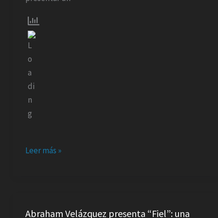
de
adoración
que
nos
recuerda
que
Dios
es
suficiente
Leer más »
Abraham
Velázquez
Abraham Velázquez presenta “Fiel”: una