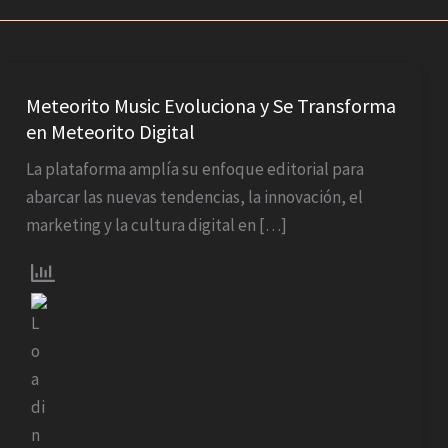
Meteorito
Music
Meteorito Music Evoluciona y Se Transforma
en Meteorito Digital
Evoluciona
y
La plataforma amplía su enfoque editorial para
Se
abarcar las nuevas tendencias, la innovación, el
Transforma
marketing y la cultura digital en […]
en
Meteorito
Digital