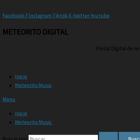
Facebook-f
Instagram
Tiktok
X-twitter
Youtube
METEORITO DIGITAL
Portal Digital de n
Inicio
Meteorito Music
Menu
Inicio
Meteorito Music
Buscar por: