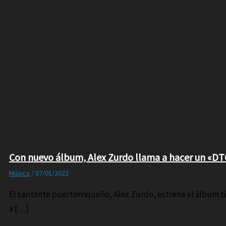
Con nuevo álbum, Alex Zurdo llama a hacer un «D
Música
/
07/01/2022
El cantante puertorriqueño, Alex Zurdo, estrena el álbum ti
a […]