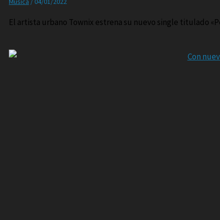
Música
/
04/01/2022
El artista urbano Townix estrena su nuevo single titulado «