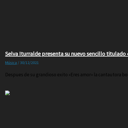
Selva Iturralde presenta su nuevo sencillo titulado 
Música
/
30/12/2021
Despues de su grandioso exito «Eres amor» la cantautora boli