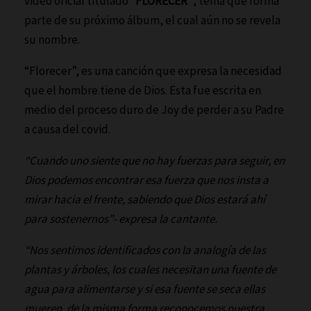
video oficial titulado
“FLORECER”
, tema que forma
parte de su próximo álbum, el cual aún no se revela
su nombre.
“Florecer”, es una canción que expresa la necesidad
que el hombre tiene de Dios. Esta fue escrita en
medio del proceso duro de Joy de perder a su Padre
a causa del covid.
“Cuando uno siente que no hay fuerzas para seguir, en
Dios podemos encontrar esa fuerza que nos insta a
mirar hacia el frente, sabiendo que Dios estará ahí
para sostenernos”- expresa la cantante.
“Nos sentimos identificados con la analogía de las
plantas y árboles, los cuales necesitan una fuente de
agua para alimentarse y si esa fuente se seca ellas
mueren, de la misma forma reconocemos nuestra