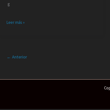
Leer más »
←
Anterior
Cop