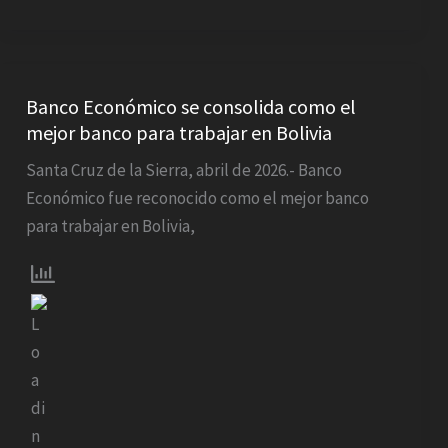
Banco
Económico
Banco Económico se consolida como el
mejor banco para trabajar en Bolivia
se
consolida
Santa Cruz de la Sierra, abril de 2026.- Banco
como
Económico fue reconocido como el mejor banco
el
para trabajar en Bolivia,
mejor
banco
para
trabajar
en
Bolivia