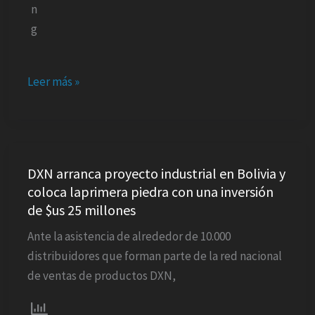
Leer más »
DXN
arranca
DXN arranca proyecto industrial en Bolivia y
coloca laprimera piedra con una inversión
proyecto
de $us 25 millones
industrial
en
Ante la asistencia de alrededor de 10.000
Bolivia
distribuidores que forman parte de la red nacional
y
de ventas de productos DXN,
coloca
laprimera