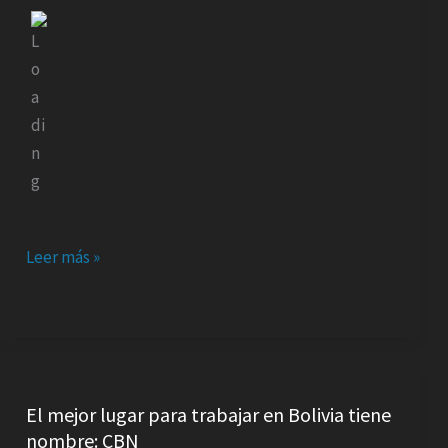
APOYO
DE
HANSA
Y
VOLKSWAGEN
Leer más »
El
mejor
El mejor lugar para trabajar en Bolivia tiene
nombre: CBN
lugar