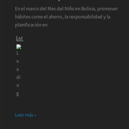
del
En el marco del Mes del Niño en Bolivia, promover
dinero
hábitos como el ahorro, la responsabilidad y la
desde
planificación en
la
infancia
fortalece
hábitos
para
toda
la
vida
Leer más »