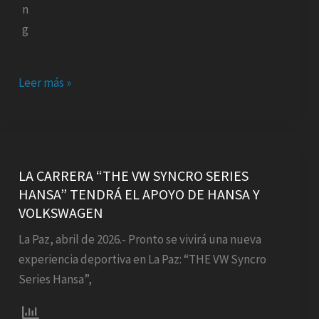
Leer más »
LA
CARRERA
LA CARRERA “THE VW SYNCRO SERIES
HANSA” TENDRÁ EL APOYO DE HANSA Y
“THE
VOLKSWAGEN
VW
SYNCRO
La Paz, abril de 2026.- Pronto se vivirá una nueva
SERIES
experiencia deportiva en La Paz: “THE VW Syncro
HANSA”
Series Hansa”,
TENDRÁ
EL