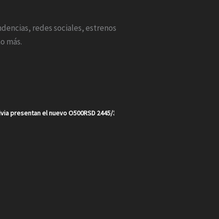
endencias, redes sociales, estrenos
o más.
via presentan el nuevo O500RSD 2445/30 en un año récord para la marca e