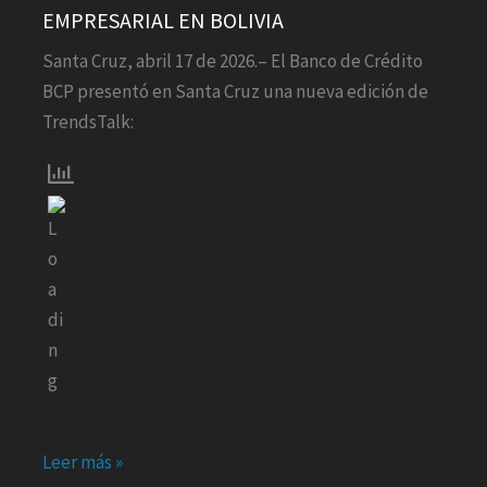
EMPRESARIAL EN BOLIVIA
NUEVA
EDICIÓN
Santa Cruz, abril 17 de 2026.– El Banco de Crédito
DE
BCP presentó en Santa Cruz una nueva edición de
TRENDTALKS
TrendsTalk:
SOBRE
SOSTENIBILIDAD
EMPRESARIAL
EN
BOLIVIA
Leer más »