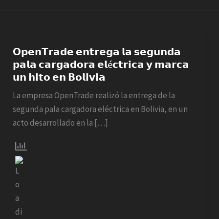
𝗢𝗽𝗲𝗻𝗧𝗿𝗮𝗱𝗲
𝗲𝗻𝘁𝗿𝗲𝗴𝗮
𝗢𝗽𝗲𝗻𝗧𝗿𝗮𝗱𝗲 𝗲𝗻𝘁𝗿𝗲𝗴𝗮 𝗹𝗮 𝘀𝗲𝗴𝘂𝗻𝗱𝗮
𝗽𝗮𝗹𝗮 𝗰𝗮𝗿𝗴𝗮𝗱𝗼𝗿𝗮 𝗲𝗹é𝗰𝘁𝗿𝗶𝗰𝗮 𝘆 𝗺𝗮𝗿𝗰𝗮
𝗹𝗮
𝘂𝗻 𝗵𝗶𝘁𝗼 𝗲𝗻 𝗕𝗼𝗹𝗶𝘃𝗶𝗮
𝘀𝗲𝗴𝘂𝗻𝗱𝗮
𝗽𝗮𝗹𝗮
La empresa OpenTrade realizó la entrega de la
𝗰𝗮𝗿𝗴𝗮𝗱𝗼𝗿𝗮
segunda pala cargadora eléctrica en Bolivia, en un
𝗲𝗹é𝗰𝘁𝗿𝗶𝗰𝗮
acto desarrollado en la […]
𝘆
𝗺𝗮𝗿𝗰𝗮
𝘂𝗻
𝗵𝗶𝘁𝗼
𝗲𝗻
𝗕𝗼𝗹𝗶𝘃𝗶𝗮