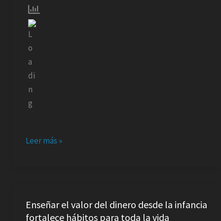
genéticas
avanzadas
mediante
colaboración
con
laboratorios
de
Brasil
Leer más »
Enseñar
el
Enseñar el valor del dinero desde la infancia
fortalece hábitos para toda la vida
valor