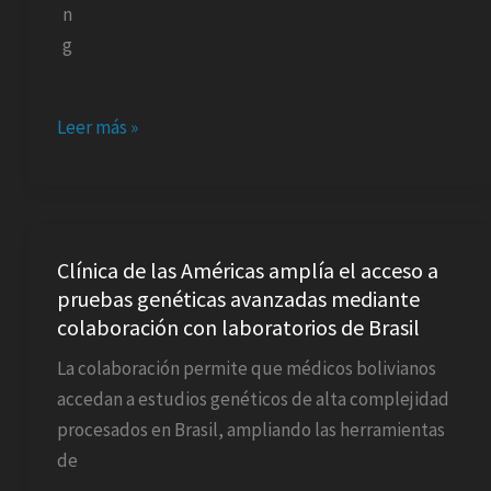
Leer más »
Clínica
de
Clínica de las Américas amplía el acceso a
pruebas genéticas avanzadas mediante
las
colaboración con laboratorios de Brasil
Américas
amplía
La colaboración permite que médicos bolivianos
el
accedan a estudios genéticos de alta complejidad
acceso
procesados en Brasil, ampliando las herramientas
a
de
pruebas