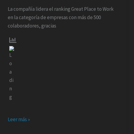
para
La compañía lidera el ranking Great Place to Work
trabajar
en la categoría de empresas con más de 500
en
colaboradores, gracias
Bolivia
tiene
nombre:
CBN
Leer más »