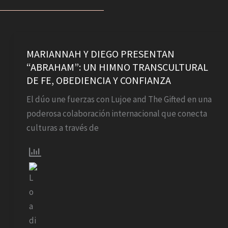
MARIANNAH
Y
MARIANNAH Y DIEGO PRESENTAN
“ABRAHAM”: UN HIMNO TRANSCULTURAL
DIEGO
DE FE, OBEDIENCIA Y CONFIANZA
PRESENTAN
“ABRAHAM”:
El dúo une fuerzas con Lujoe and The Gifted en una
UN
poderosa colaboración internacional que conecta
HIMNO
culturas a través de
TRANSCULTURAL
DE
FE,
OBEDIENCIA
Y
CONFIANZA