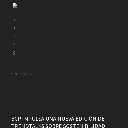
piedra
con
una
inversión
de
$us
25
millones
Leer más »
BCP
IMPULSA
BCP IMPULSA UNA NUEVA EDICIÓN DE
TRENDTALKS SOBRE SOSTENIBILIDAD
UNA