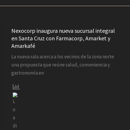
Nexocorp
inaugura
Nexocorp inaugura nueva sucursal integral
en Santa Cruz con Farmacorp, Amarket y
nueva
Amarkafé
sucursal
integral
La nueva sala acerca a los vecinos de la zona norte
en
una propuesta que reúne salud, conveniencia y
Santa
gastronomía en
Cruz
con
Farmacorp,
Amarket
y
Amarkafé