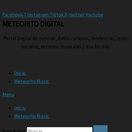
Facebook-f
Instagram
Tiktok
X-twitter
Youtube
METEORITO DIGITAL
Portal Digital de noticias, datos curiosos, tendencias, redes
sociales, estrenos musicales y mucho más.
Inicio
Meteorito Music
Menu
Inicio
Meteorito Music
Buscar por: